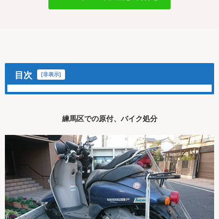
目次
[
非表示
]
練馬区での原付、バイク処分