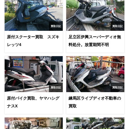
買取日記
買取日記
原付スクーター買取 スズキ
足立区伊興スーパーディオ無
レッツ4
料処分。放置期間不明
買取日記
買取日記
原付バイク買取、ヤマハシグ
練馬区ライブディオ不動車の
ナスX
買取