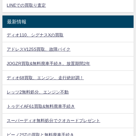
LINEでの買取り査定
最新情報
ディオ110、シグナスXの買取
アドレスV125S買取、故障バイク
JOGZR買取&無料廃車手続き。放置期間2年
ディオ68買取、エンジン、走行絶好調！
レッツ2無料処分、エンジン不動
トゥデイAF61買取&無料廃車手続き
スーパーディオ無料処分でクオカードプレゼント
ビーノ2STの買取と無料廃車手続き