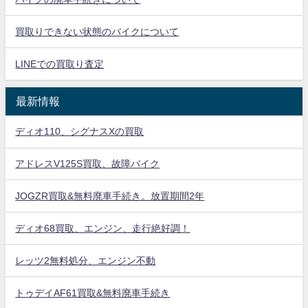
買取りできない状態のバイクについて
LINEでの買取り査定
最新情報
ディオ110、シグナスXの買取
アドレスV125S買取、故障バイク
JOGZR買取&無料廃車手続き。放置期間2年
ディオ68買取、エンジン、走行絶好調！
レッツ2無料処分、エンジン不動
トゥデイAF61買取&無料廃車手続き