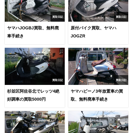
買取日記
買取日記
ヤマハJOGBJ買取、無料廃
原付バイク買取、ヤマハ
車手続き
JOGZR
買取日記
買取日記
杉並区阿佐谷北でレッツ4絶
ヤマハビーノ3年放置車の買
好調車の買取5000円
取、無料廃車手続き