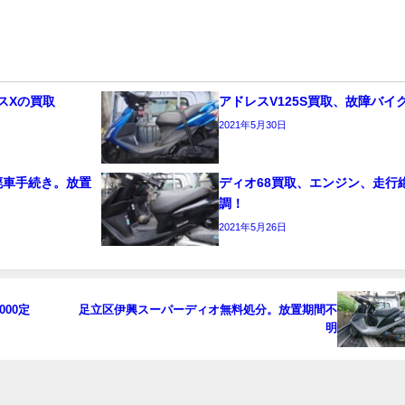
スXの買取
アドレスV125S買取、故障バイ
2021年5月30日
料廃車手続き。放置
ディオ68買取、エンジン、走行
調！
2021年5月26日
00定
足立区伊興スーパーディオ無料処分。放置期間不
明