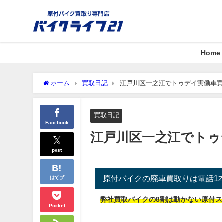
Home
ホーム
買取日記
江戸川区一之江でトゥデイ実働車買取
買取日記
Facebook
江戸川区一之江でトゥデ
post
原付バイクの廃車買取りは電話1
はてブ
弊社買取バイクの8割は動かない原付
Pocket