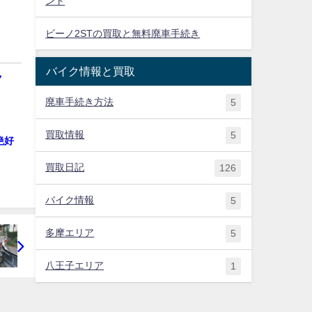
ント
ビーノ2STの買取と無料廃車手続き
バイク情報と買取
ク
廃車手続き方法
5
買取情報
5
絶好
買取日記
126
バイク情報
5
多摩エリア
5
八王子エリア
1