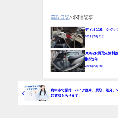
買取日記
の関連記事
ディオ110、シグナ
2021年5月31日
JOGZR買取&無
期間2年
2021年5月28日
府中市で原付・バイク廃車、買取、処分、50
額買取もあります！