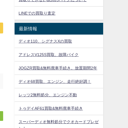
LINEでの買取り査定
最新情報
ディオ110、シグナスXの買取
アドレスV125S買取、故障バイク
JOGZR買取&無料廃車手続き。放置期間2年
ディオ68買取、エンジン、走行絶好調！
レッツ2無料処分、エンジン不動
トゥデイAF61買取&無料廃車手続き
スーパーディオ無料処分でクオカードプレゼ