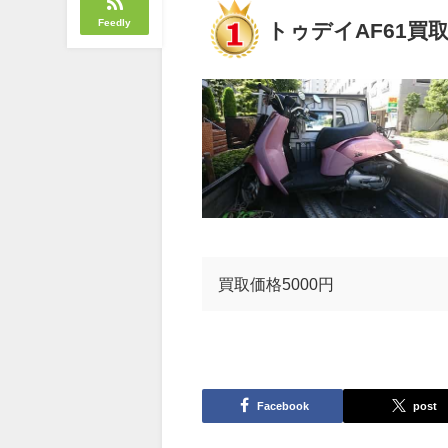
Feedly
トゥデイAF61買
買取価格5000円
Facebook
post